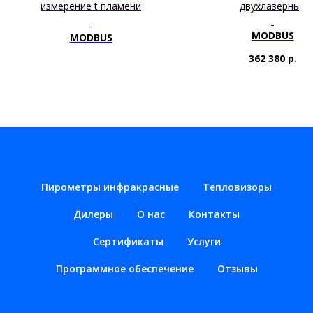
измерение t пламени
двухлазерный
MODBUS
MODBUS
362 380
р.
Пирометры инфракрасные
Тепловизоры
Дилеры
О нас
Контакты
Сертификаты
Услуги
Программное обеспечение
Отзывы