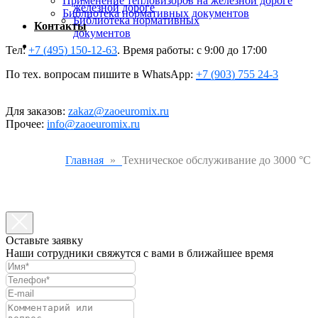
Применение тепловизоров на железной дороге
железной дороге
Библиотека нормативных документов
Библиотека нормативных
Контакты
документов
Контакты
Тел:
+7 (495) 150-12-63
. Время работы: с 9:00 до 17:00
По тех. вопросам пишите в WhatsApp:
+7 (903) 755 24-3
Для заказов:
zakaz@zaoeuromix.ru
Прочее:
info@zaoeuromix.ru
Главная
Техническое обслуживание до 3000 °С
Оставьте заявку
Наши сотрудники свяжутся с вами в ближайшее время