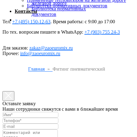
Применение тепловизоров на железной дороге
железной дороге
Библиотека нормативных документов
Библиотека нормативных
Контакты
документов
Контакты
Тел:
+7 (495) 150-12-63
. Время работы: с 9:00 до 17:00
По тех. вопросам пишите в WhatsApp:
+7 (903) 755 24-3
Для заказов:
zakaz@zaoeuromix.ru
Прочее:
info@zaoeuromix.ru
Главная
Фитинг пневматический
Оставьте заявку
Наши сотрудники свяжутся с вами в ближайшее время